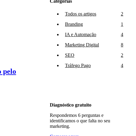
Categorias
Todos os artigos
2
Branding
1
IA e Automação
4
Marketing Digital
8
SEO
2
Tráfego Pago
4
 pelo
Diagnóstico gratuito
Respondemos 6 perguntas e
identificamos o que falta no seu
marketing.