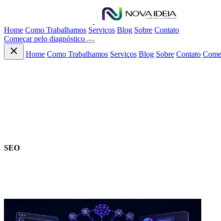
Home
Como Trabalhamos
Serviços
Blog
Sobre
Contato
Começar pelo diagnóstico
Home
Como Trabalhamos
Serviços
Blog
Sobre
Contato
Começ
CONTEÚDO
SEO
Artigos