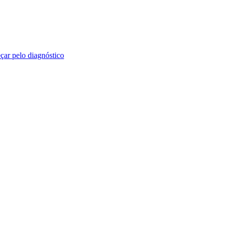
ar pelo diagnóstico
 práticos sobre marketing digital, branding, SEO, tráfego e tecnologia.