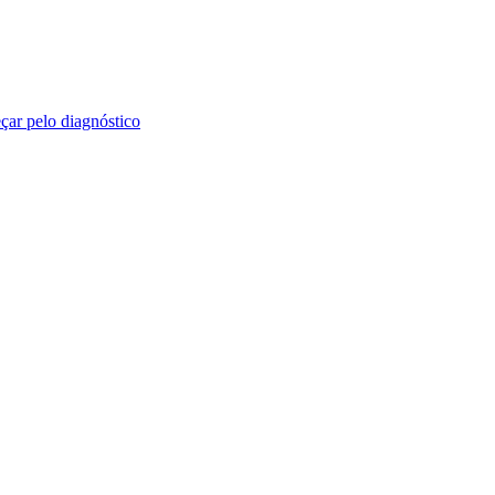
ar pelo diagnóstico
 práticos sobre marketing digital, branding, SEO, tráfego e tecnologia.