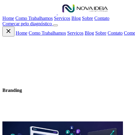
Home
Como Trabalhamos
Serviços
Blog
Sobre
Contato
Começar pelo diagnóstico
Home
Como Trabalhamos
Serviços
Blog
Sobre
Contato
Começ
CONTEÚDO
Branding
Artigos