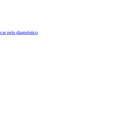
ar pelo diagnóstico
 execução honesta sem diagnóstico. Nosso processo foi construído para
 garantir que cada entrega conecte com o que o seu negócio realmente 