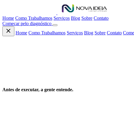
Home
Como Trabalhamos
Serviços
Blog
Sobre
Contato
Começar pelo diagnóstico
Home
Como Trabalhamos
Serviços
Blog
Sobre
Contato
Começ
NOSSO PROCESSO
Antes de executar, a gente entende.
Não existe
achismos e