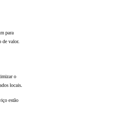
am para
 de valor.
timizar o
ados locais.
viço estão