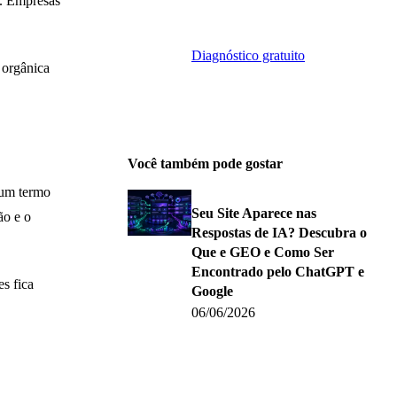
). Empresas
específico.
Diagnóstico gratuito
 orgânica
Você também pode gostar
 um termo
Seu Site Aparece nas
ão e o
Respostas de IA? Descubra o
Que e GEO e Como Ser
Encontrado pelo ChatGPT e
s fica
Google
06/06/2026