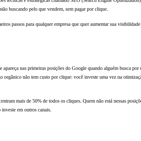
sões técnicas e estratégicas chamado SEO (Search Engine Optimization
estão buscando pelo que vendem, sem pagar por clique.
meiros passos para qualquer empresa que quer aumentar sua visibilidade
ele apareça nas primeiras posições do Google quando alguém busca por
go orgânico não tem custo por clique: você investe uma vez na otimizaç
ncentram mais de 50% de todos os cliques. Quem não está nessas posiçõe
 investe em outros canais.