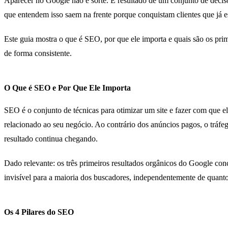
Aparecer no Google não é sorte. É resultado de um conjunto de deci
que entendem isso saem na frente porque conquistam clientes que já 
Este guia mostra o que é SEO, por que ele importa e quais são os pri
de forma consistente.
O Que é SEO e Por Que Ele Importa
SEO é o conjunto de técnicas para otimizar um site e fazer com que 
relacionado ao seu negócio. Ao contrário dos anúncios pagos, o tráfe
resultado continua chegando.
Dado relevante: os três primeiros resultados orgânicos do Google co
invisível para a maioria dos buscadores, independentemente de quanto
Os 4 Pilares do SEO