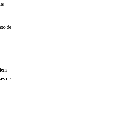
ara
sto de
odem
ses de