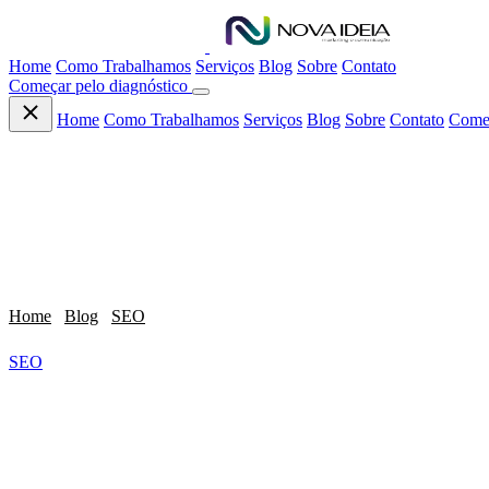
Home
Como Trabalhamos
Serviços
Blog
Sobre
Contato
Começar pelo diagnóstico
Home
Como Trabalhamos
Serviços
Blog
Sobre
Contato
Começ
Home
/
Blog
/
SEO
/
SEO Para Empresas: Como Aparecer no Goog..
SEO
SEO Para Empresas: 