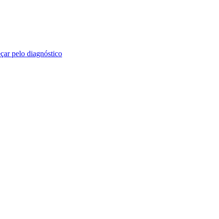
ar pelo diagnóstico
.
Como Aparecer no Goo