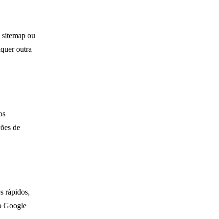
e sitemap ou
quer outra
os
ções de
s rápidos,
do Google