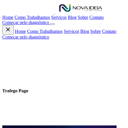
Home
Como Trabalhamos
Serviços
Blog
Sobre
Contato
Começar pelo diagnóstico
Home
Como Trabalhamos
Serviços
Blog
Sobre
Contato
Começar pelo diagnóstico
CONTEÚDO
Trafego Pago
Artigos práticos sobre marketing digital, branding, SEO, tráfego e
tecnologia.