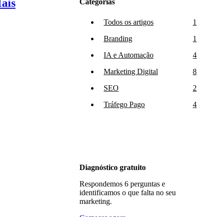
ais
Categorias
Todos os artigos
1
Branding
1
IA e Automação
4
Marketing Digital
8
SEO
2
Tráfego Pago
4
Diagnóstico gratuito
Respondemos 6 perguntas e
identificamos o que falta no seu
marketing.