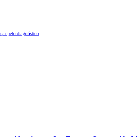
ar pelo diagnóstico
 práticos sobre marketing digital, branding, SEO, tráfego e tecnologia.