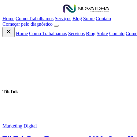
Home
Como Trabalhamos
Serviços
Blog
Sobre
Contato
Começar pelo diagnóstico
Home
Como Trabalhamos
Serviços
Blog
Sobre
Contato
Começ
CONTEÚDO
TikTok
Artigos
Marketing Digital