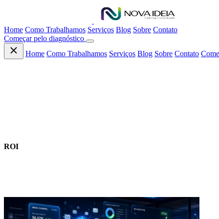
Home
Como Trabalhamos
Serviços
Blog
Sobre
Contato
Começar pelo diagnóstico
Home
Como Trabalhamos
Serviços
Blog
Sobre
Contato
Começ
CONTEÚDO
ROI
Artigos