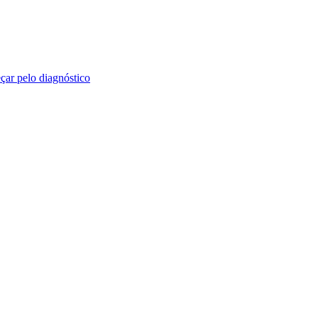
ar pelo diagnóstico
 práticos sobre marketing digital, branding, SEO, tráfego e tecnologia.