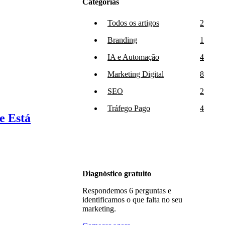
Categorias
Todos os artigos
2
Branding
1
IA e Automação
4
Marketing Digital
8
SEO
2
Tráfego Pago
4
e Está
Diagnóstico gratuito
Respondemos 6 perguntas e
identificamos o que falta no seu
marketing.