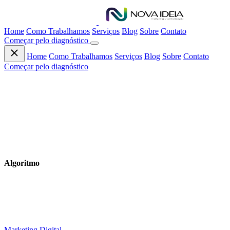
Home
Como Trabalhamos
Serviços
Blog
Sobre
Contato
Começar pelo diagnóstico
Home
Como Trabalhamos
Serviços
Blog
Sobre
Contato
Começar pelo diagnóstico
CONTEÚDO
Algoritmo
Artigos práticos sobre marketing digital, branding, SEO, tráfego e
tecnologia.
Marketing Digital