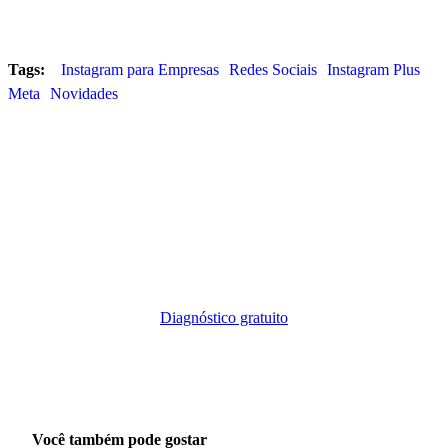
Tags:
Instagram para Empresas
Redes Sociais
Instagram Plus
Meta
Novidades
Quer aplicar isso no seu negócio?
Faça o diagnóstico gratuito e veja como isso se encaixa no
seu cenário específico.
Diagnóstico gratuito
Você também pode gostar